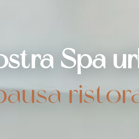
ostra Spa u
 pausa ristor