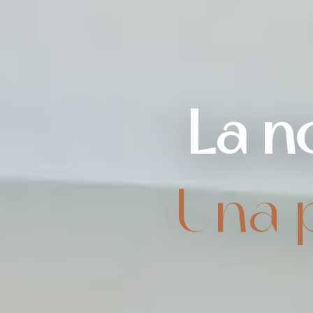
La n
Una