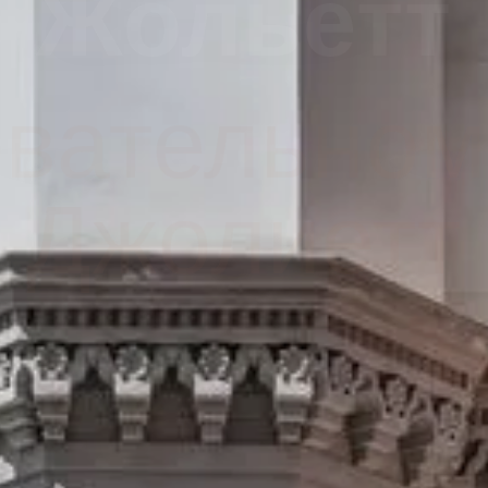
-отель в М
Жольетт
Джолиетт