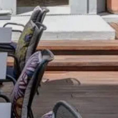
Мы и
опыт
ваши
Чита