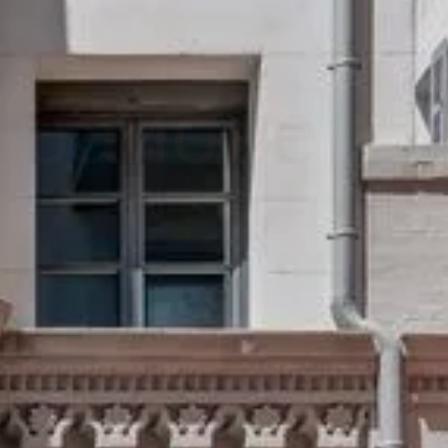
арселе