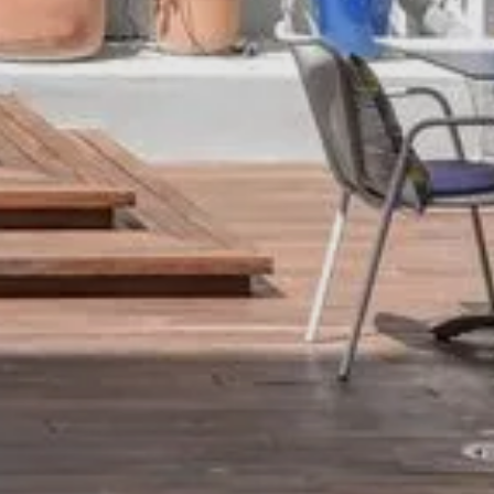
спользуем файлы cookie, чтобы обеспечить вам наилучший
 работы в Интернете. Вы можете запретить использование
х данных, нажав на кнопку 'Я отказываюсь'.
ть далее
Я понял
Я отказываюсь