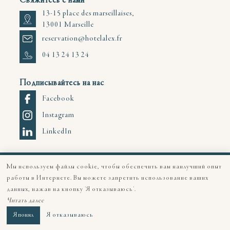
Свяжитесь с нами
13-15 place des marseillaises,
13001 Marseille
reservation@hotelalex.fr
04 13 24 13 24
Подписывайтесь на нас
Facebook
Instagram
LinkedIn
© 2026 Все права защищены | Alex Hôtel |
Юридическое уведомление
Мы используем файлы cookie, чтобы обеспечить вам наилучший опыт
|
Карта сайта
работы в Интернете. Вы можете запретить использование ваших
данных, нажав на кнопку 'Я отказываюсь'.
Création site pour hôtel
Читать далее
Я понял
Я отказываюсь